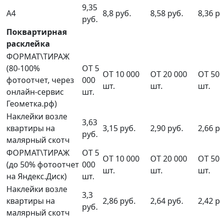
9,35
А4
8,8 руб.
8,58 руб.
8,36 р
руб.
Поквартирная
расклейка
ФОРМАТ\ТИРАЖ
(80-100%
ОТ 5
ОТ 10 000
ОТ 20 000
ОТ 50
фотоотчет, через
000
шт.
шт.
шт.
онлайн-сервис
шт.
Геометка.рф)
Наклейки возле
3,63
квартиры на
3,15 руб.
2,90 руб.
2,66 р
руб.
малярный скотч
ФОРМАТ\ТИРАЖ
ОТ 5
ОТ 10 000
ОТ 20 000
ОТ 50
(до 50% фотоотчет
000
шт.
шт.
шт.
на Яндекс.Диск)
шт.
Наклейки возле
3,3
квартиры на
2,86 руб.
2,64 руб.
2,42 р
руб.
малярный скотч