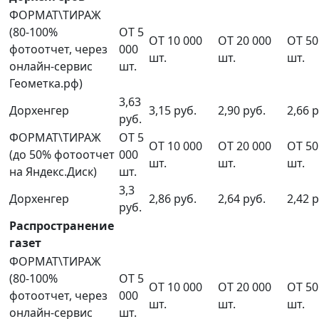
ФОРМАТ\ТИРАЖ
(80-100%
ОТ 5
ОТ 10 000
ОТ 20 000
ОТ 50
фотоотчет, через
000
шт.
шт.
шт.
онлайн-сервис
шт.
Геометка.рф)
3,63
Дорхенгер
3,15 руб.
2,90 руб.
2,66 р
руб.
ФОРМАТ\ТИРАЖ
ОТ 5
ОТ 10 000
ОТ 20 000
ОТ 50
(до 50% фотоотчет
000
шт.
шт.
шт.
на Яндекс.Диск)
шт.
3,3
Дорхенгер
2,86 руб.
2,64 руб.
2,42 р
руб.
Распространение
газет
ФОРМАТ\ТИРАЖ
(80-100%
ОТ 5
ОТ 10 000
ОТ 20 000
ОТ 50
фотоотчет, через
000
шт.
шт.
шт.
онлайн-сервис
шт.