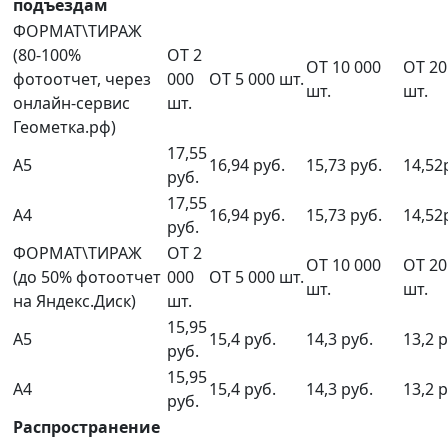
подъездам
ФОРМАТ\ТИРАЖ
(80-100%
ОТ 2
ОТ 10 000
ОТ 20
фотоотчет, через
000
ОТ 5 000 шт.
шт.
шт.
онлайн-сервис
шт.
Геометка.рф)
17,55
А5
16,94 руб.
15,73 руб.
14,52
руб.
17,55
А4
16,94 руб.
15,73 руб.
14,52
руб.
ФОРМАТ\ТИРАЖ
ОТ 2
ОТ 10 000
ОТ 20
(до 50% фотоотчет
000
ОТ 5 000 шт.
шт.
шт.
на Яндекс.Диск)
шт.
15,95
А5
15,4 руб.
14,3 руб.
13,2 р
руб.
15,95
А4
15,4 руб.
14,3 руб.
13,2 р
руб.
Распространение