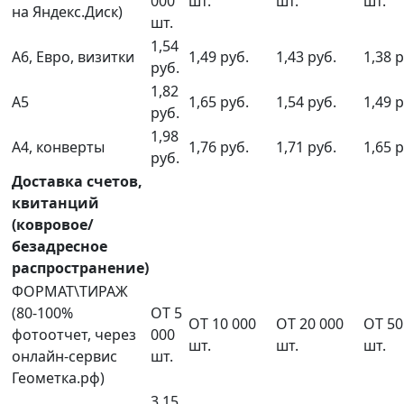
000
шт.
шт.
шт.
на Яндекс.Диск)
шт.
1,54
А6, Евро, визитки
1,49 руб.
1,43 руб.
1,38 р
руб.
1,82
А5
1,65 руб.
1,54 руб.
1,49 р
руб.
1,98
А4, конверты
1,76 руб.
1,71 руб.
1,65 р
руб.
Доставка счетов,
квитанций
(ковровое/
безадресное
распространение)
ФОРМАТ\ТИРАЖ
(80-100%
ОТ 5
ОТ 10 000
ОТ 20 000
ОТ 50
фотоотчет, через
000
шт.
шт.
шт.
онлайн-сервис
шт.
Геометка.рф)
3,15