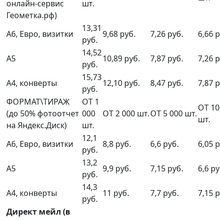
онлайн-сервис
шт.
Геометка.рф)
13,31
А6, Евро, визитки
9,68 руб.
7,26 руб.
6,66 р
руб.
14,52
А5
10,89 руб.
7,87 руб.
7,26 р
руб.
15,73
А4, конверты
12,10 руб.
8,47 руб.
7,87 р
руб.
ФОРМАТ\ТИРАЖ
ОТ 1
ОТ 10
(до 50% фотоотчет
000
ОТ 2 000 шт.
ОТ 5 000 шт.
шт.
на Яндекс.Диск)
шт.
12,1
А6, Евро, визитки
8,8 руб.
6,6 руб.
6,05 р
руб.
13,2
А5
9,9 руб.
7,15 руб.
6,6 ру
руб.
14,3
А4, конверты
11 руб.
7,7 руб.
7,15 р
руб.
Директ мейл (в