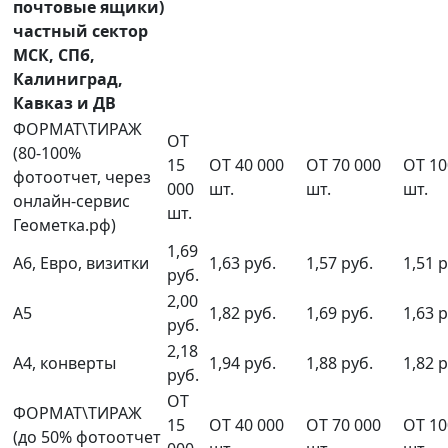
почтовые ящики)
частный сектор
МСК, СПб,
Калиниград,
Кавказ и ДВ
ФОРМАТ\ТИРАЖ
ОТ
(80-100%
15
ОТ 40 000
ОТ 70 000
ОТ 10
фотоотчет, через
000
шт.
шт.
шт.
онлайн-сервис
шт.
Геометка.рф)
1,69
А6, Евро, визитки
1,63 руб.
1,57 руб.
1,51 р
руб.
2,00
А5
1,82 руб.
1,69 руб.
1,63 р
руб.
2,18
А4, конверты
1,94 руб.
1,88 руб.
1,82 р
руб.
ОТ
ФОРМАТ\ТИРАЖ
15
ОТ 40 000
ОТ 70 000
ОТ 10
(до 50% фотоотчет