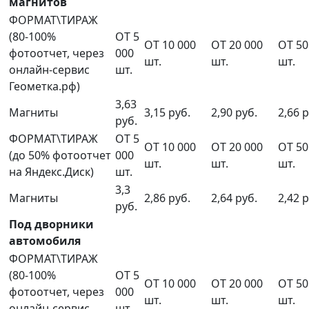
магнитов
ФОРМАТ\ТИРАЖ
(80-100%
ОТ 5
ОТ 10 000
ОТ 20 000
ОТ 50
фотоотчет, через
000
шт.
шт.
шт.
онлайн-сервис
шт.
Геометка.рф)
3,63
Магниты
3,15 руб.
2,90 руб.
2,66 р
руб.
ФОРМАТ\ТИРАЖ
ОТ 5
ОТ 10 000
ОТ 20 000
ОТ 50
(до 50% фотоотчет
000
шт.
шт.
шт.
на Яндекс.Диск)
шт.
3,3
Магниты
2,86 руб.
2,64 руб.
2,42 р
руб.
Под дворники
автомобиля
ФОРМАТ\ТИРАЖ
(80-100%
ОТ 5
ОТ 10 000
ОТ 20 000
ОТ 50
фотоотчет, через
000
шт.
шт.
шт.
онлайн-сервис
шт.