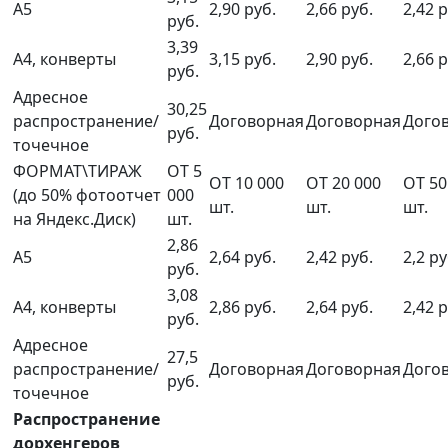
А5
2,90 руб.
2,66 руб.
2,42 р
руб.
3,39
А4, конверты
3,15 руб.
2,90 руб.
2,66 р
руб.
Адресное
30,25
распространение/
Договорная
Договорная
Дого
руб.
точечное
ФОРМАТ\ТИРАЖ
ОТ 5
ОТ 10 000
ОТ 20 000
ОТ 50
(до 50% фотоотчет
000
шт.
шт.
шт.
на Яндекс.Диск)
шт.
2,86
А5
2,64 руб.
2,42 руб.
2,2 ру
руб.
3,08
А4, конверты
2,86 руб.
2,64 руб.
2,42 р
руб.
Адресное
27,5
распространение/
Договорная
Договорная
Дого
руб.
точечное
Распространение
дорхенгеров