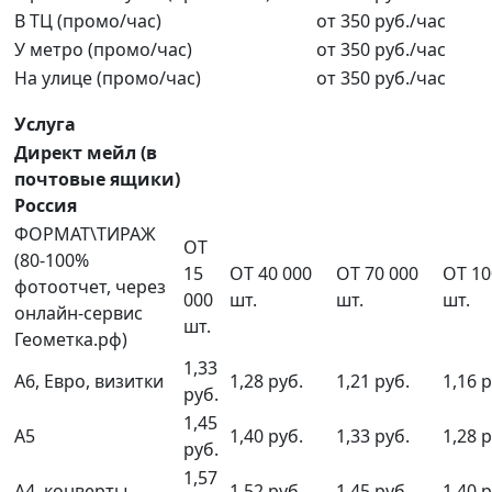
В ТЦ (промо/час)
от 350 руб./час
У метро (промо/час)
от 350 руб./час
На улице (промо/час)
от 350 руб./час
Услуга
Директ мейл (в
почтовые ящики)
Россия
ФОРМАТ\ТИРАЖ
ОТ
(80-100%
15
ОТ 40 000
ОТ 70 000
ОТ 10
фотоотчет, через
000
шт.
шт.
шт.
онлайн-сервис
шт.
Геометка.рф)
1,33
А6, Евро, визитки
1,28 руб.
1,21 руб.
1,16 р
руб.
1,45
А5
1,40 руб.
1,33 руб.
1,28 р
руб.
1,57
А4, конверты
1,52 руб.
1,45 руб.
1,40 р