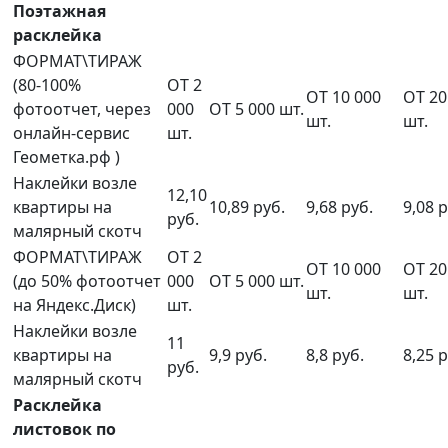
Поэтажная
расклейка
ФОРМАТ\ТИРАЖ
(80-100%
ОТ 2
ОТ 10 000
ОТ 20
фотоотчет, через
000
ОТ 5 000 шт.
шт.
шт.
онлайн-сервис
шт.
Геометка.рф )
Наклейки возле
12,10
квартиры на
10,89 руб.
9,68 руб.
9,08 р
руб.
малярный скотч
ФОРМАТ\ТИРАЖ
ОТ 2
ОТ 10 000
ОТ 20
(до 50% фотоотчет
000
ОТ 5 000 шт.
шт.
шт.
на Яндекс.Диск)
шт.
Наклейки возле
11
квартиры на
9,9 руб.
8,8 руб.
8,25 р
руб.
малярный скотч
Расклейка
листовок по