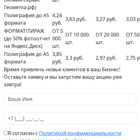
Геометка.рф)
Полиграфия до А5
4,24
3,63 руб.
3,27 руб.
3,03 р
формата
руб.
ФОРМАТ\ТИРАЖ
ОТ 5
ОТ 10 000
ОТ 20 000
ОТ 50
(до 50% фотоотчет
000
шт.
шт.
шт.
на Яндекс.Диск)
шт.
Полиграфия до А5
3,85
3,3 руб.
2,97 руб.
2,75 р
формата
руб.
Время привлечь новых клиентов в ваш бизнес!
Оставьте заявку и мы запустим вашу акцию уже
завтра!
Я согласен с
Политикой конфиденциальности