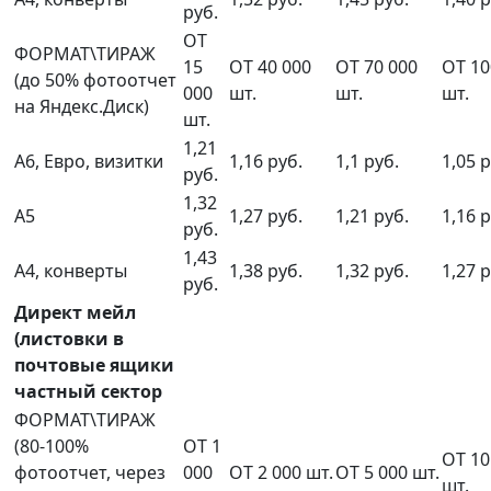
руб.
ОТ
ФОРМАТ\ТИРАЖ
15
ОТ 40 000
ОТ 70 000
ОТ 10
(до 50% фотоотчет
000
шт.
шт.
шт.
на Яндекс.Диск)
шт.
1,21
А6, Евро, визитки
1,16 руб.
1,1 руб.
1,05 р
руб.
1,32
А5
1,27 руб.
1,21 руб.
1,16 р
руб.
1,43
А4, конверты
1,38 руб.
1,32 руб.
1,27 р
руб.
Директ мейл
(листовки в
почтовые ящики
частный сектор
ФОРМАТ\ТИРАЖ
(80-100%
ОТ 1
ОТ 10
фотоотчет, через
000
ОТ 2 000 шт.
ОТ 5 000 шт.
шт.