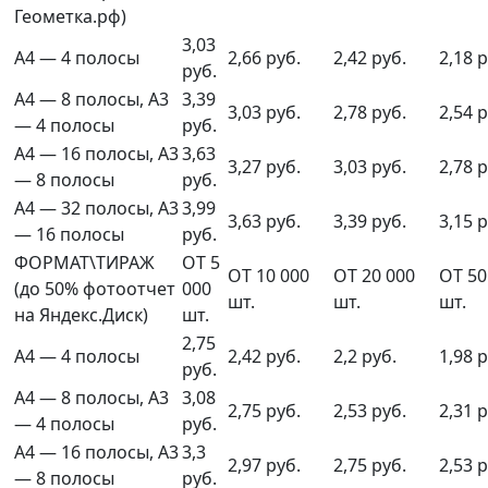
Геометка.рф)
3,03
А4 — 4 полосы
2,66 руб.
2,42 руб.
2,18 р
руб.
А4 — 8 полосы, А3
3,39
3,03 руб.
2,78 руб.
2,54 р
— 4 полосы
руб.
А4 — 16 полосы, А3
3,63
3,27 руб.
3,03 руб.
2,78 р
— 8 полосы
руб.
А4 — 32 полосы, А3
3,99
3,63 руб.
3,39 руб.
3,15 р
— 16 полосы
руб.
ФОРМАТ\ТИРАЖ
ОТ 5
ОТ 10 000
ОТ 20 000
ОТ 50
(до 50% фотоотчет
000
шт.
шт.
шт.
на Яндекс.Диск)
шт.
2,75
А4 — 4 полосы
2,42 руб.
2,2 руб.
1,98 р
руб.
А4 — 8 полосы, А3
3,08
2,75 руб.
2,53 руб.
2,31 р
— 4 полосы
руб.
А4 — 16 полосы, А3
3,3
2,97 руб.
2,75 руб.
2,53 р
— 8 полосы
руб.