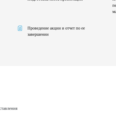
п
м
Проведение акции и отчет по ее
завершении
ставления