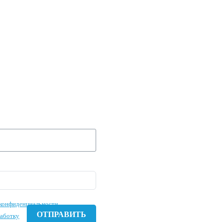
 ЗАЯВКУ И МЫ
 ВАШУ
Е ЗАВТРА!
конфиденциальности
работку