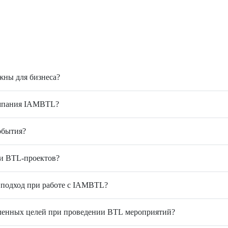
жны для бизнеса?
омпания IAMBTL?
обытия?
и BTL-проектов?
 подход при работе с IAMBTL?
ленных целей при проведении BTL мероприятий?